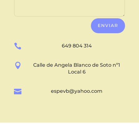
ENVIAR

649 804 314

Calle de Angela Blanco de Soto nº1
Local 6

espevb@yahoo.com