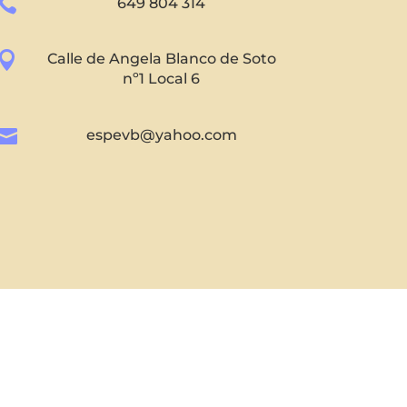

649 804 314

Calle de Angela Blanco de Soto
nº1 Local 6

espevb@yahoo.com