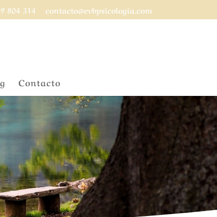
9 804 314
contacto@evbpsicologia.com
og
Contacto