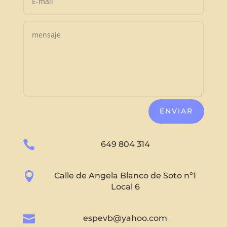
ENVIAR

649 804 314

Calle de Angela Blanco de Soto nº1
Local 6

espevb@yahoo.com